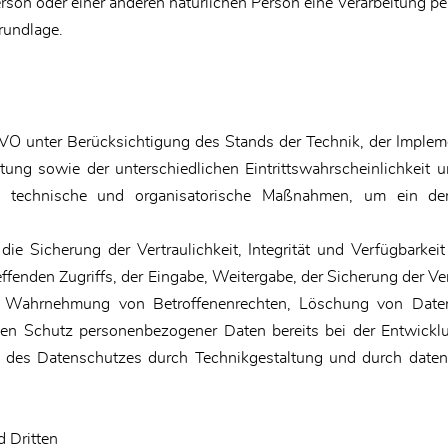
erson oder einer anderen natürlichen Person eine Verarbeitung 
rundlage.
O unter Berücksichtigung des Stands der Technik, der Implem
ung sowie der unterschiedlichen Eintrittswahrscheinlichkeit 
nete technische und organisatorische Maßnahmen, um ein 
 Sicherung der Vertraulichkeit, Integrität und Verfügbarkei
ffenden Zugriffs, der Eingabe, Weitergabe, der Sicherung der V
ine Wahrnehmung von Betroffenenrechten, Löschung von Dat
 den Schutz personenbezogener Daten bereits bei der Entwic
 des Datenschutzes durch Technikgestaltung und durch datens
d Dritten